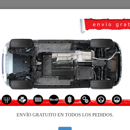
CUBRE CARTER
HOME
TRANSPORTE
FEEDBACK
 Amarok
e carter metalico para el motor y la caja de cambios de los vehículos V
 de fabricación. Cubre carter metalico, 2-3 mm de espesor, fáciles de mont
ecesita homologación con ITV
ENVÍO GRATUITO EN TODOS LOS PEDIDOS.