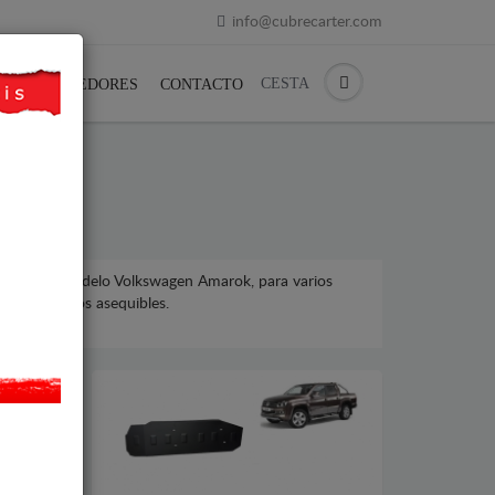
info@cubrecarter.com
CESTA
REVENDEDORES
CONTACTO
olkswagen, modelo Volkswagen Amarok, para varios
ar, a precios asequibles.