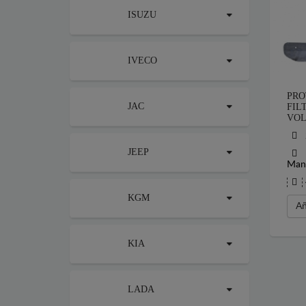
ISUZU
IVECO
PRO
JAC
FIL
VOL
JEEP
Mang
KGM
Añ
KIA
LADA