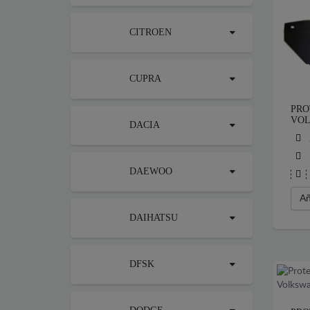
CITROEN
CUPRA
PRO
VOL
DACIA
DAEWOO
Añ
DAIHATSU
DFSK