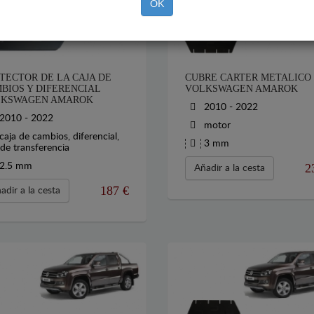
OK
TECTOR DE LA CAJA DE
CUBRE CARTER METALICO
BIOS Y DIFERENCIAL
VOLKSWAGEN AMAROK
KSWAGEN AMAROK
2010 - 2022
2010 - 2022
motor
caja de cambios, diferencial,
3 mm
 de transferencia
2.5 mm
2
Añadir a la cesta
187
€
adir a la cesta