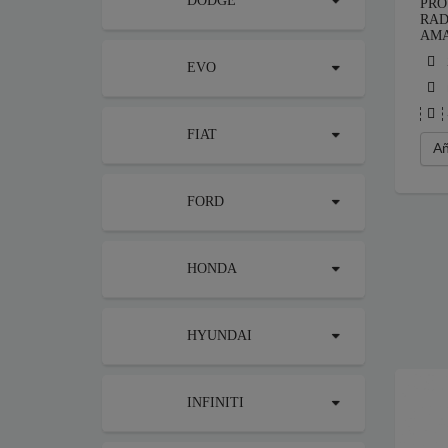
DODGE
PRO
RAD
AM
EVO
FIAT
Añ
FORD
HONDA
HYUNDAI
INFINITI