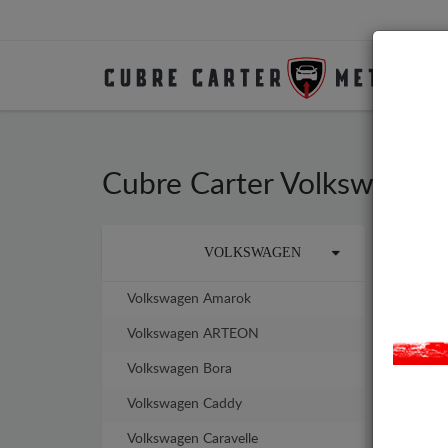
Cubre Carter Volkswagen
La marca
VOLKSWAGEN
Cubr
años
No n
Volkswagen Amarok
Volkswagen ARTEON
Volkswagen Bora
Volkswagen Caddy
Volkswagen Caravelle