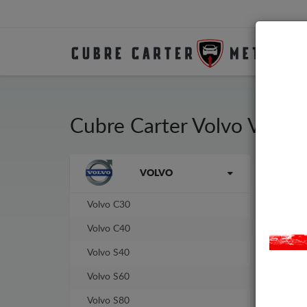
Cubre Carter Volvo V90
La marca
VOLVO
Cubr
fabr
No n
Volvo C30
Volvo C40
Volvo S40
Volvo S60
Volvo S80