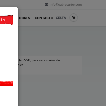
info@cubrecarter.com
CESTA
REVENDEDORES
CONTACTO
vo, modelo Volvo V90, para varios años de
ecios asequibles.