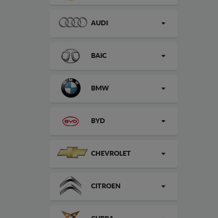
AUDI
BAIC
BMW
BYD
CHEVROLET
CITROEN