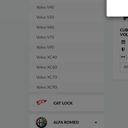
Volvo V40
Volvo V50
Volvo V60
CUB
VOL
Volvo V70
Volvo V90
Volvo XC40
Añ
Volvo XC60
Volvo XC70
Volvo XC90
CAT LOCK
ALFA ROMEO