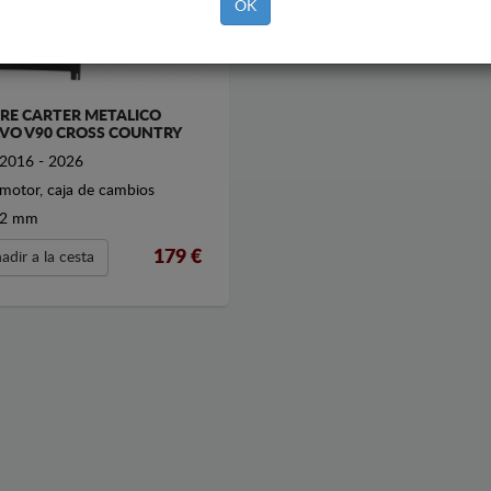
OK
RE CARTER METALICO
VO V90 CROSS COUNTRY
2016 - 2026
motor, caja de cambios
2 mm
179
€
adir a la cesta