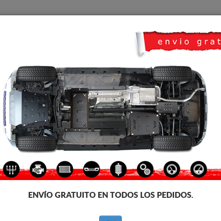
CUBRE CARTER
HOME
TRANSPORTE
FEEDBACK
e carter metalico para el motor y la caja de cambios de los vehículos Vol
icación. Cubre carter metalico, 2-3 mm de espesor, fáciles de montar, a pr
ecesita homologación con ITV
ENVÍO GRATUITO EN TODOS LOS PEDIDOS.