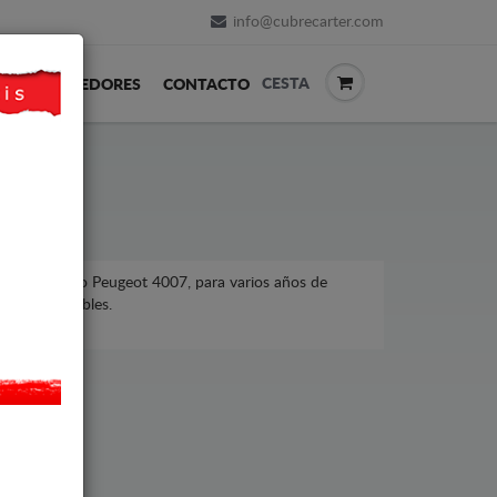
info@cubrecarter.com
CESTA
REVENDEDORES
CONTACTO
ugeot, modelo Peugeot 4007, para varios años de
ecios asequibles.