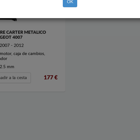
OK
RE CARTER METALICO
GEOT 4007
2007 - 2012
motor, caja de cambios,
ador
2.5 mm
177
€
adir a la cesta