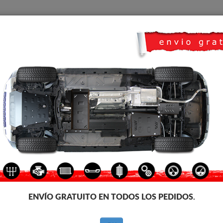
CUBRE CARTER
HOME
TRANSPORTE
FEEDBACK
07
e carter metalico para el motor y la caja de cambios de los vehículos Pe
icación. Cubre carter metalico, 2-3 mm de espesor, fáciles de montar, a pr
ecesita homologación con ITV
ENVÍO GRATUITO EN TODOS LOS PEDIDOS.