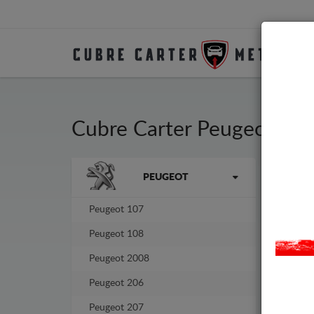
Cubre Carter Peugeot 40
La marca
PEUGEOT
Cubr
fabr
No n
Peugeot 107
Peugeot 108
Peugeot 2008
Peugeot 206
Peugeot 207