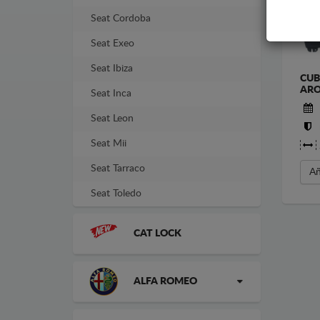
Seat Cordoba
Seat Exeo
Seat Ibiza
CUB
AR
Seat Inca
Seat Leon
Seat Mii
Seat Tarraco
Añ
Seat Toledo
CAT LOCK
ALFA ROMEO