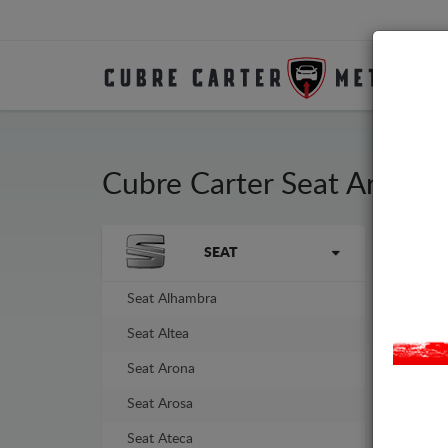
Cubre Carter Seat Arosa
La marca
SEAT
Cubr
fabr
No n
Seat Alhambra
Seat Altea
-14%
Seat Arona
Seat Arosa
Seat Ateca