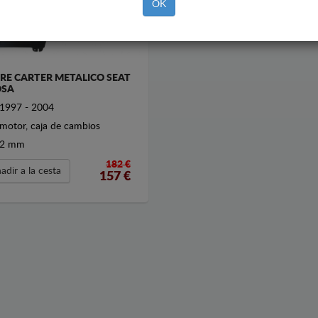
OK
RE CARTER METALICO SEAT
OSA
1997 - 2004
motor, caja de cambios
2 mm
182 €
adir a la cesta
157
€