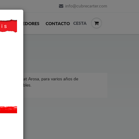
info@cubrecarter.com
CESTA
REVENDEDORES
CONTACTO
t, modelo Seat Arosa, para varios años de
ecios asequibles.