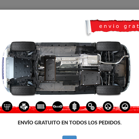
CUBRE CARTER
HOME
TRANSPORTE
FEEDBACK
e carter metalico para el motor y la caja de cambios de los vehículos Sea
icación. Cubre carter metalico, 2-3 mm de espesor, fáciles de montar, a pr
ecesita homologación con ITV
ENVÍO GRATUITO EN TODOS LOS PEDIDOS.