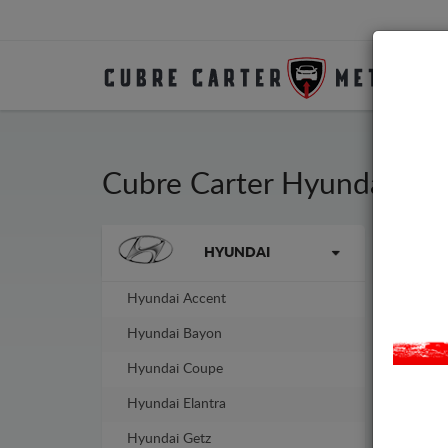
Cubre Carter Hyundai Ba
La marca
HYUNDAI
Cubr
fabr
No n
Hyundai Accent
Hyundai Bayon
Hyundai Coupe
Hyundai Elantra
Hyundai Getz