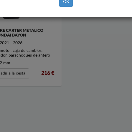
OK
RE CARTER METALICO
NDAI BAYON
2021 - 2026
motor, caja de cambios,
ador, parachoques delantero
2 mm
216
€
adir a la cesta