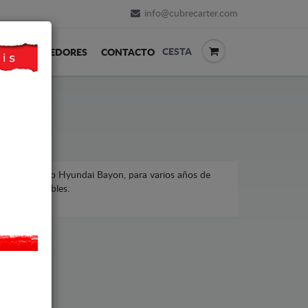
info@cubrecarter.com
CESTA
REVENDEDORES
CONTACTO
yundai, modelo Hyundai Bayon, para varios años de
ecios asequibles.