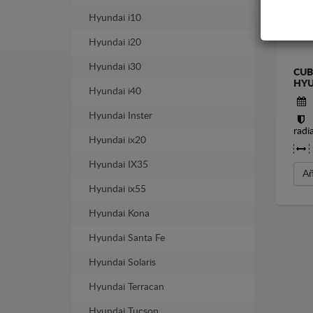
Hyundai i10
Hyundai i20
Hyundai i30
CUB
HYU
Hyundai i40
Hyundai Inster
radi
Hyundai ix20
Hyundai IX35
Añ
Hyundai ix55
Hyundai Kona
Hyundai Santa Fe
Hyundai Solaris
Hyundai Terracan
Hyundai Tucson