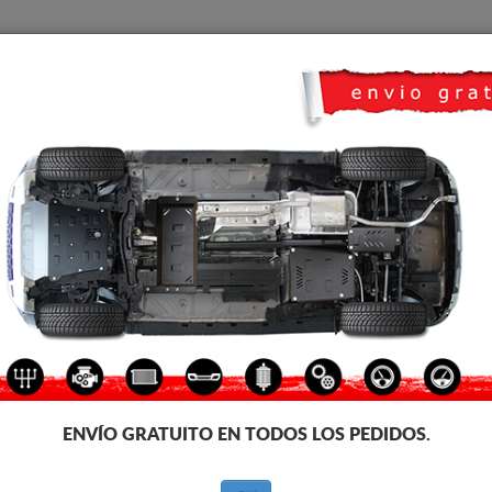
CUBRE CARTER
HOME
TRANSPORTE
FEEDBACK
yon
e carter metalico para el motor y la caja de cambios de los vehículos H
icación. Cubre carter metalico, 2-3 mm de espesor, fáciles de montar, a pr
ecesita homologación con ITV
ENVÍO GRATUITO EN TODOS LOS PEDIDOS.