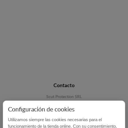
Contacto
Scut Protection SRL
RO 25929276
Configuración de cookies
Str. Lemnarilor nr.14.
Utilizamos siempre las cookies necesarias para el
535600 - Odorheiu Secuiesc
funcionamiento de la tienda online. Con su consentimiento,