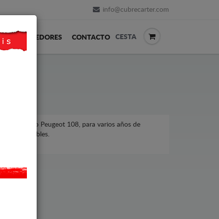
info@cubrecarter.com
CESTA
REVENDEDORES
CONTACTO
ugeot, modelo Peugeot 108, para varios años de
ecios asequibles.