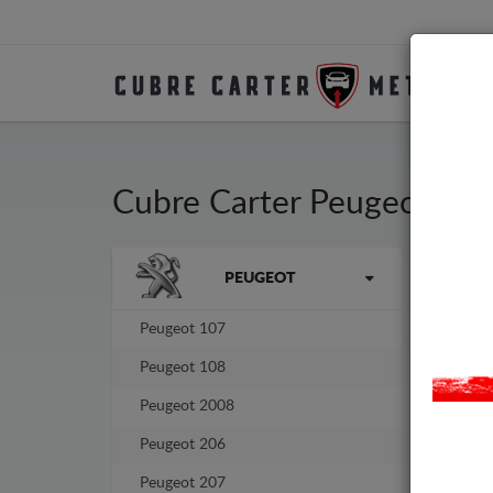
Cubre Carter Peugeot 10
La marca
PEUGEOT
Cubr
fabr
No n
Peugeot 107
Peugeot 108
-14%
Peugeot 2008
Peugeot 206
Peugeot 207