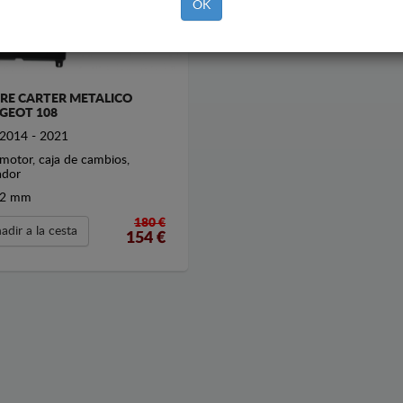
OK
RE CARTER METALICO
GEOT 108
2014 - 2021
motor, caja de cambios,
ador
2 mm
180 €
adir a la cesta
154
€