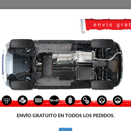
CUBRE CARTER
HOME
TRANSPORTE
FEEDBACK
8
e carter metalico para el motor y la caja de cambios de los vehículos Pe
icación. Cubre carter metalico, 2-3 mm de espesor, fáciles de montar, a pr
ecesita homologación con ITV
ENVÍO GRATUITO EN TODOS LOS PEDIDOS.