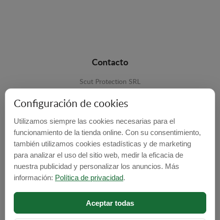
Contacto
Scut Protection SRL
RO 25929276
Configuración de cookies
Str. Lemnarilor nr.14.
Utilizamos siempre las cookies necesarias para el
535600 - Odorheiu Secuiesc
funcionamiento de la tienda online. Con su consentimiento,
también utilizamos cookies estadísticas y de marketing
Harghita, Romania
para analizar el uso del sitio web, medir la eficacia de
E-mail:
info@cubrecarter.com
nuestra publicidad y personalizar los anuncios. Más
información:
Política de privacidad
.
Site:
www.cubrecarter.com
Aceptar todas