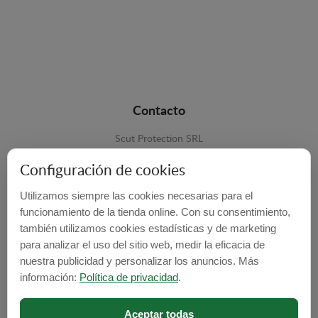
Contacto
Scut Protection SRL
RO 25929276
Configuración de cookies
Str. Lemnarilor nr.14.
Utilizamos siempre las cookies necesarias para el
535600 - Odorheiu Secuiesc
funcionamiento de la tienda online. Con su consentimiento,
también utilizamos cookies estadísticas y de marketing
Harghita, Romania
para analizar el uso del sitio web, medir la eficacia de
E-mail:
info@cubrecarter.com
nuestra publicidad y personalizar los anuncios. Más
información:
Política de privacidad
.
Site:
www.cubrecarter.com
Aceptar todas