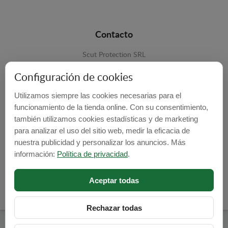
Contacto
Scut Protection SRL
RO 25929276
Configuración de cookies
Str. Lemnarilor nr.14.
Utilizamos siempre las cookies necesarias para el
535600 - Odorheiu Secuiesc
funcionamiento de la tienda online. Con su consentimiento,
también utilizamos cookies estadísticas y de marketing
Harghita, Romania
para analizar el uso del sitio web, medir la eficacia de
E-mail:
info@cubrecarter.com
nuestra publicidad y personalizar los anuncios. Más
información:
Política de privacidad
.
Site:
www.cubrecarter.com
Aceptar todas
Rechazar todas