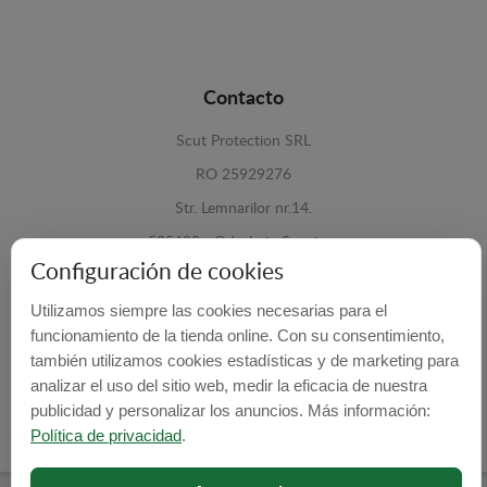
Contacto
Scut Protection SRL
RO 25929276
Str. Lemnarilor nr.14.
535600 - Odorheiu Secuiesc
Configuración de cookies
Harghita, Romania
Utilizamos siempre las cookies necesarias para el
E-mail:
info@cubrecarter.com
funcionamiento de la tienda online. Con su consentimiento,
también utilizamos cookies estadísticas y de marketing para
Site:
www.cubrecarter.com
analizar el uso del sitio web, medir la eficacia de nuestra
publicidad y personalizar los anuncios. Más información:
Política de privacidad
.