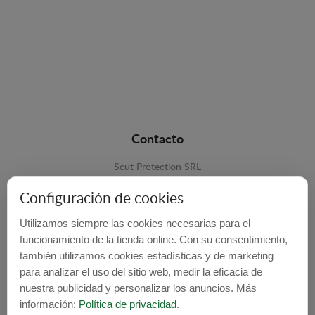
Contacto
Scut Protection SRL
RO 25929276
Configuración de cookies
Str. Lemnarilor nr.14.
Utilizamos siempre las cookies necesarias para el
535600 - Odorheiu Secuiesc
funcionamiento de la tienda online. Con su consentimiento,
Harghita, Romania
también utilizamos cookies estadísticas y de marketing
para analizar el uso del sitio web, medir la eficacia de
E-mail:
info@cubrecarter.com
nuestra publicidad y personalizar los anuncios. Más
información:
Política de privacidad
.