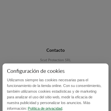
Contacto
Scut Protection SRL
RO 25929276
Configuración de cookies
Str. Lemnarilor nr.14.
Utilizamos siempre las cookies necesarias para el
535600 - Odorheiu Secuiesc
funcionamiento de la tienda online. Con su consentimiento,
también utilizamos cookies estadísticas y de marketing
Harghita, Romania
para analizar el uso del sitio web, medir la eficacia de
E-mail:
info@cubrecarter.com
nuestra publicidad y personalizar los anuncios. Más
información:
Política de privacidad
.