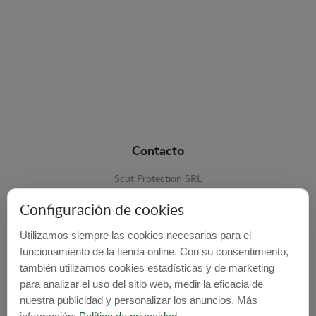
Contacto
Scut Protection SRL
RO 25929276
Configuración de cookies
Str. Lemnarilor nr.14.
Utilizamos siempre las cookies necesarias para el
535600 - Odorheiu Secuiesc
funcionamiento de la tienda online. Con su consentimiento,
Harghita, Romania
también utilizamos cookies estadísticas y de marketing
para analizar el uso del sitio web, medir la eficacia de
E-mail:
info@cubrecarter.com
nuestra publicidad y personalizar los anuncios. Más