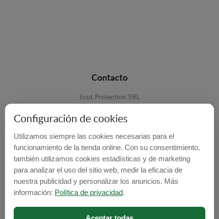
Contacto
Scut Protection SRL
RO 25929276
Configuración de cookies
Str. Lemnarilor nr.14.
Utilizamos siempre las cookies necesarias para el
535600 - Odorheiu Secuiesc
funcionamiento de la tienda online. Con su consentimiento,
también utilizamos cookies estadísticas y de marketing
Harghita, Romania
para analizar el uso del sitio web, medir la eficacia de
E-mail:
info@cubrecarter.com
nuestra publicidad y personalizar los anuncios. Más
información:
Política de privacidad
.
Site:
www.cubrecarter.com
Aceptar todas