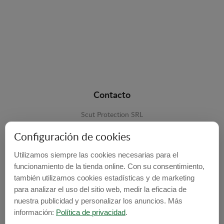
Contacto
Scut Protection SRL
RO 25929276
Configuración de cookies
Str. Lemnarilor nr.14.
Utilizamos siempre las cookies necesarias para el
535600 - Odorheiu Secuiesc
funcionamiento de la tienda online. Con su consentimiento,
también utilizamos cookies estadísticas y de marketing
Harghita, Romania
para analizar el uso del sitio web, medir la eficacia de
E-mail:
info@cubrecarter.com
nuestra publicidad y personalizar los anuncios. Más
información:
Política de privacidad
.
Site:
www.cubrecarter.com