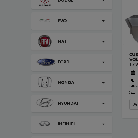
DODGE
EVO
FIAT
CUB
VOL
FORD
T7 
HONDA
radi
HYUNDAI
Añ
INFINITI