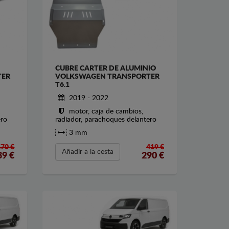
CUBRE CARTER DE ALUMINIO
TER
VOLKSWAGEN TRANSPORTER
T6.1
2019 - 2022
motor, caja de cambios,
ero
radiador, parachoques delantero
3 mm
170 €
419 €
Añadir a la cesta
39
€
290
€