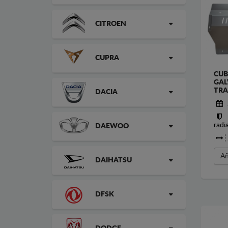
CITROEN
CUPRA
CUB
GAL
TRA
DACIA
radi
DAEWOO
Añ
DAIHATSU
DFSK