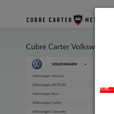
Cubre Carter Volkswagen 
La marca
VOLKSWAGEN
Cubr
años
No n
Volkswagen Amarok
Volkswagen ARTEON
-11%
Volkswagen Bora
Volkswagen Caddy
Volkswagen Caravelle