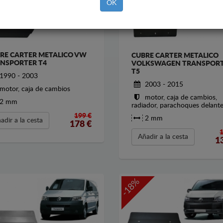
OK
RE CARTER METALICO VW
CUBRE CARTER METALICO
NSPORTER T4
VOLKSWAGEN TRANSPOR
T5
1990 - 2003
2003 - 2015
motor, caja de cambios
motor, caja de cambios,
2 mm
radiador, parachoques delant
199 €
2 mm
adir a la cesta
178
€
Añadir a la cesta
1
-18%