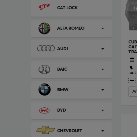
CAT LOCK
ALFA ROMEO
CUB
GAL
AUDI
TRA
BAIC
radi
BMW
Añ
BYD
CHEVROLET