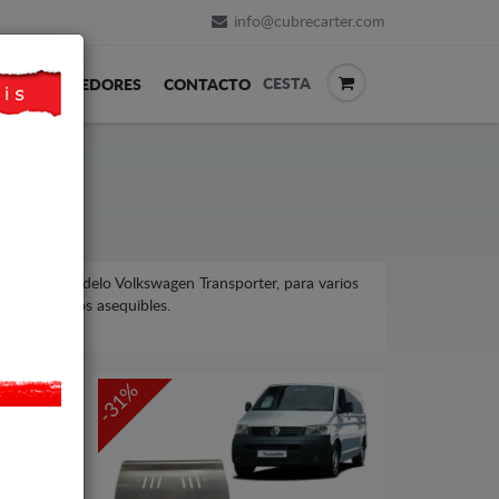
info@cubrecarter.com
CESTA
REVENDEDORES
CONTACTO
lkswagen, modelo Volkswagen Transporter, para varios
ar, a precios asequibles.
-31%