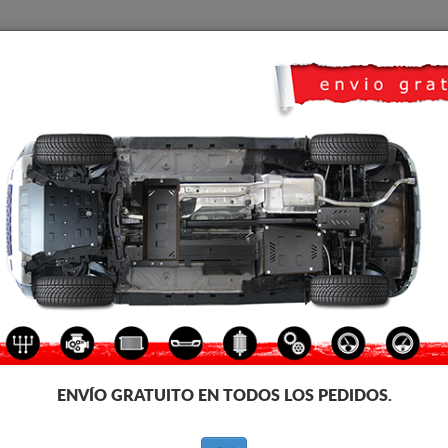
CUBRE CARTER
HOME
TRANSPORTE
FEEDBACK
Transporter
e carter metalico para el motor y la caja de cambios de los vehículos Vo
 de fabricación. Cubre carter metalico, 2-3 mm de espesor, fáciles de mont
ecesita homologación con ITV
-18%
ENVÍO GRATUITO EN TODOS LOS PEDIDOS.