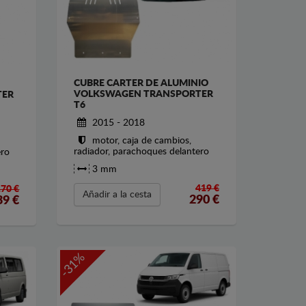
CUBRE CARTER DE ALUMINIO
VOLKSWAGEN TRANSPORTER
TER
T6
2015 - 2018
motor, caja de cambios,
radiador, parachoques delantero
ero
3 mm
419 €
170 €
Añadir a la cesta
290
€
39
€
-31%