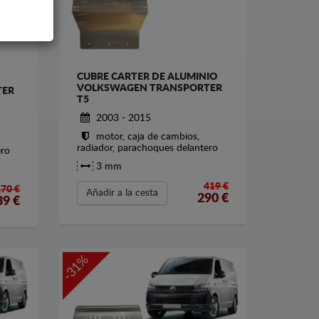
CUBRE CARTER DE ALUMINIO
VOLKSWAGEN TRANSPORTER
TER
T5
2003 - 2015
motor, caja de cambios,
radiador, parachoques delantero
ero
3 mm
419 €
170 €
Añadir a la cesta
290
€
39
€
-31%