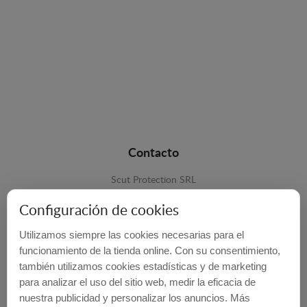
Contacto
Scut Protection SRL
RO 25929276
Configuración de cookies
Str. Lemnarilor nr.14.
Utilizamos siempre las cookies necesarias para el
535600 - Odorheiu Secuiesc
funcionamiento de la tienda online. Con su consentimiento,
también utilizamos cookies estadísticas y de marketing
Harghita, Romania
para analizar el uso del sitio web, medir la eficacia de
E-mail:
info@cubrecarter.com
nuestra publicidad y personalizar los anuncios. Más