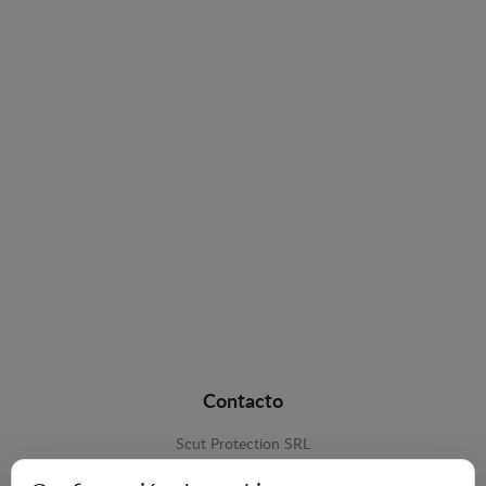
Contacto
Scut Protection SRL
RO 25929276