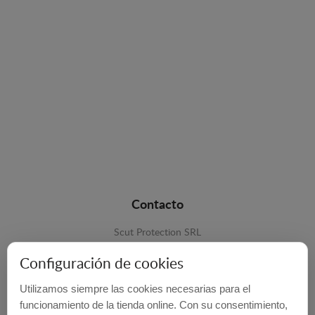
Contacto
Scut Protection SRL
RO 25929276
Configuración de cookies
Str. Lemnarilor nr.14.
Utilizamos siempre las cookies necesarias para el
535600 - Odorheiu Secuiesc
funcionamiento de la tienda online. Con su consentimiento,