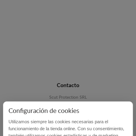
Contacto
Scut Protection SRL
RO 25929276
Configuración de cookies
Str. Lemnarilor nr.14.
Utilizamos siempre las cookies necesarias para el
535600 - Odorheiu Secuiesc
funcionamiento de la tienda online. Con su consentimiento,
también utilizamos cookies estadísticas y de marketing
Harghita, Romania