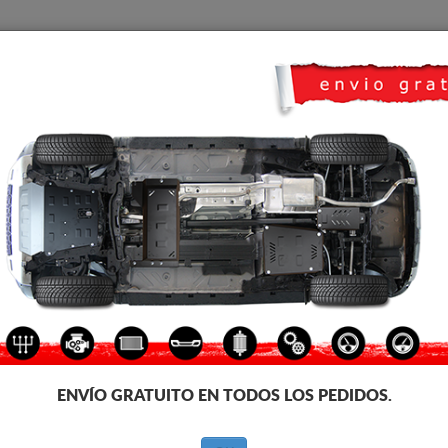
CUBRE CARTER
HOME
TRANSPORTE
FEEDBACK
no
e carter metalico para el motor y la caja de cambios de los vehículos Suz
icación. Cubre carter metalico, 2-3 mm de espesor, fáciles de montar, a pr
ecesita homologación con ITV
ENVÍO GRATUITO EN TODOS LOS PEDIDOS.