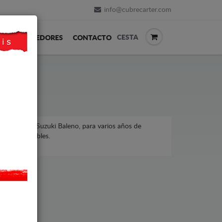
info@cubrecarter.com
CESTA
REVENDEDORES
CONTACTO
uki, modelo Suzuki Baleno, para varios años de
ecios asequibles.