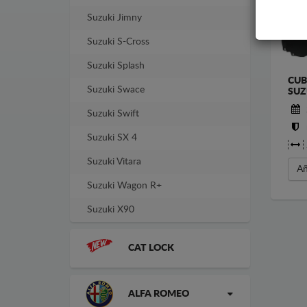
Suzuki Jimny
Suzuki S-Cross
Suzuki Splash
CUB
Suzuki Swace
SUZ
Suzuki Swift
Suzuki SX 4
Suzuki Vitara
Añ
Suzuki Wagon R+
Suzuki X90
CAT LOCK
ALFA ROMEO