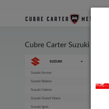
Cubre Carter Suzuki Bale
La marca
SUZUKI
Cubr
fabr
No n
Suzuki Across
Suzuki Baleno
Suzuki Celerio
Suzuki Grand Vitara
Suzuki Ignis