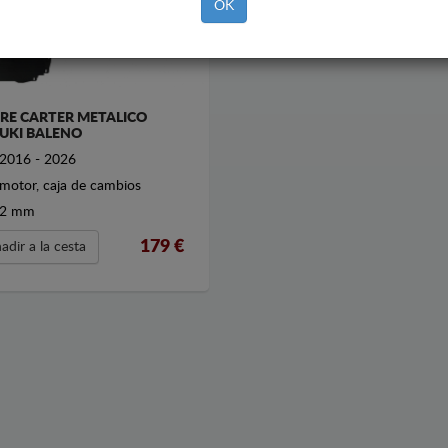
OK
RE CARTER METALICO
UKI BALENO
2016 - 2026
motor, caja de cambios
2 mm
179
€
adir a la cesta