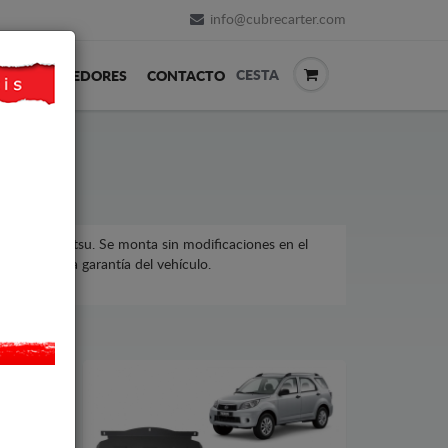
info@cubrecarter.com
CESTA
REVENDEDORES
CONTACTO
ículos Daihatsu. Se monta sin modificaciones en el
 afecta a la garantía del vehículo.