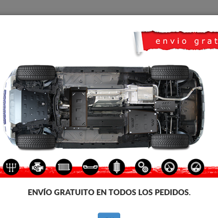
CUBRE CARTER
HOME
TRANSPORTE
FEEDBACK
e carter metalico para el motor y la caja de cambios, dedicados a los veh
culo y se entrega junto con todos los accesorios de montaje necesarios. No
ecesita homologación con ITV
e Carter Daihatsu Terios
ENVÍO GRATUITO EN TODOS LOS PEDIDOS.