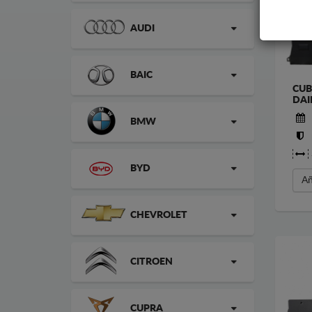
AUDI
BAIC
CUB
DAI
BMW
BYD
Añ
CHEVROLET
CITROEN
CUPRA