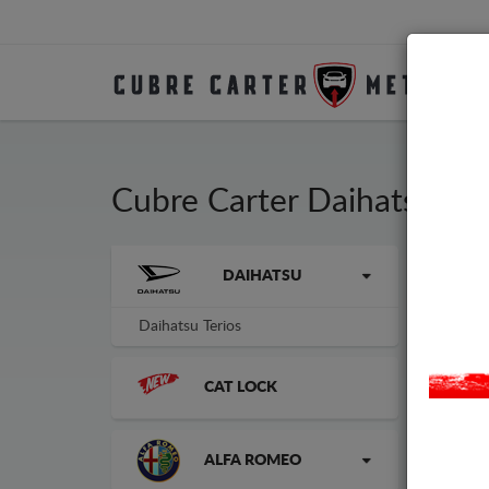
Cubre Carter Daihatsu
Cubr
La marca
DAIHATSU
vehí
No n
Daihatsu Terios
Cubr
CAT LOCK
-10%
ALFA ROMEO