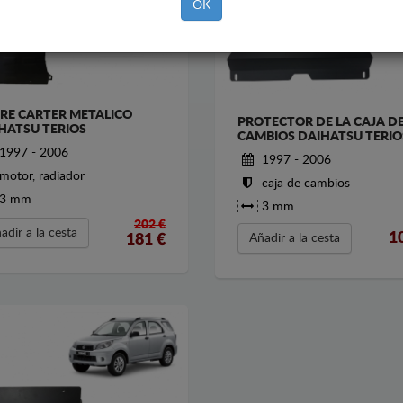
OK
RE CARTER METALICO
PROTECTOR DE LA CAJA D
HATSU TERIOS
CAMBIOS DAIHATSU TERIO
1997 - 2006
1997 - 2006
motor, radiador
caja de cambios
3 mm
3 mm
202 €
adir a la cesta
1
Añadir a la cesta
181
€