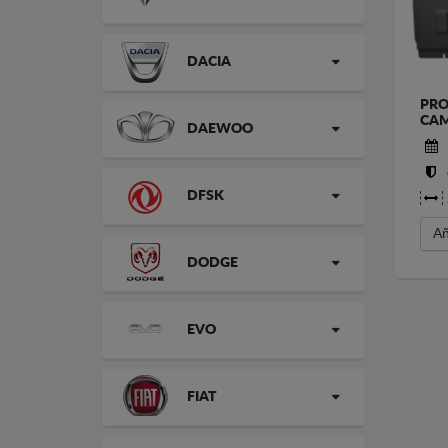
DACIA
PRO
CAM
DAEWOO
DFSK
Añ
DODGE
EVO
FIAT