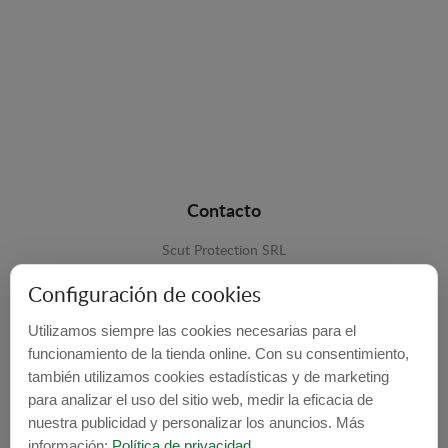
Contacto
Scut Protection SRL
RO 25929276
Configuración de cookies
Str. Lemnarilor nr.14.
Utilizamos siempre las cookies necesarias para el
535600 - Odorheiu Secuiesc
funcionamiento de la tienda online. Con su consentimiento,
Harghita, Romania
también utilizamos cookies estadísticas y de marketing
para analizar el uso del sitio web, medir la eficacia de
E-mail:
info@cubrecarter.com
nuestra publicidad y personalizar los anuncios. Más
información:
Política de privacidad
.