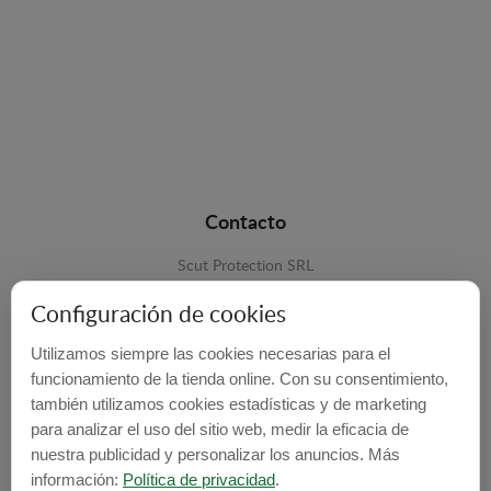
Contacto
Scut Protection SRL
RO 25929276
Configuración de cookies
Str. Lemnarilor nr.14.
Utilizamos siempre las cookies necesarias para el
535600 - Odorheiu Secuiesc
funcionamiento de la tienda online. Con su consentimiento,
Harghita, Romania
también utilizamos cookies estadísticas y de marketing
para analizar el uso del sitio web, medir la eficacia de
E-mail:
info@cubrecarter.com
nuestra publicidad y personalizar los anuncios. Más
información:
Política de privacidad
.