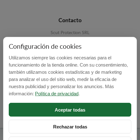
Contacto
Scut Protection SRL
RO 25929276
Configuración de cookies
Str. Lemnarilor nr.14.
Utilizamos siempre las cookies necesarias para el
535600 - Odorheiu Secuiesc
funcionamiento de la tienda online. Con su consentimiento,
también utilizamos cookies estadísticas y de marketing
Harghita, Romania
para analizar el uso del sitio web, medir la eficacia de
E-mail:
info@cubrecarter.com
nuestra publicidad y personalizar los anuncios. Más
información:
Política de privacidad
.
Site:
www.cubrecarter.com
Aceptar todas
Rechazar todas