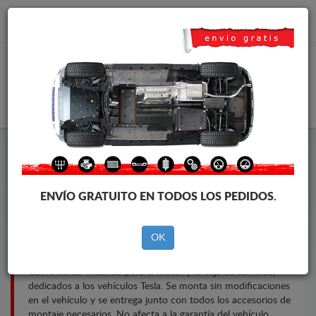
info@cubrecarter.com
CESTA
Cubre Carter Tesla
ENVÍO GRATUITO EN TODOS LOS PEDIDOS.
La marca
La
OK
marca
del
vehícul
Cubre carter metalico para el motor y la caja de cambios,
dedicados a los vehículos Tesla. Se monta sin modificaciones
en el vehículo y se entrega junto con todos los accesorios de
montaje necesarios. No afecta a la garantía del vehículo.