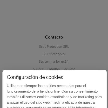
Contacto
Scut Protection SRL
RO 25929276
Str. Lemnarilor nr.14.
535600 - Odorheiu Secuiesc
Configuración de cookies
Harghita, Romania
Utilizamos siempre las cookies necesarias para el
E-mail:
info@cubrecarter.com
funcionamiento de la tienda online. Con su consentimiento,
también utilizamos cookies estadísticas y de marketing para
Site:
www.cubrecarter.com
analizar el uso del sitio web, medir la eficacia de nuestra
publicidad y personalizar los anuncios. Más información: