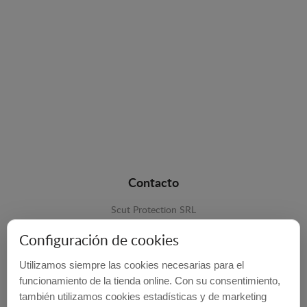
Contacto
Scut Protection SRL
RO 25929276
Configuración de cookies
Str. Lemnarilor nr.14.
Utilizamos siempre las cookies necesarias para el
535600 - Odorheiu Secuiesc
funcionamiento de la tienda online. Con su consentimiento,
también utilizamos cookies estadísticas y de marketing
Harghita, Romania