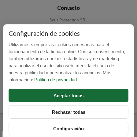
Contacto
Scut Protection SRL
RO 25929276
Configuración de cookies
Str. Lemnarilor nr.14.
Utilizamos siempre las cookies necesarias para el
535600 - Odorheiu Secuiesc
funcionamiento de la tienda online. Con su consentimiento,
Harghita, Romania
también utilizamos cookies estadísticas y de marketing
para analizar el uso del sitio web, medir la eficacia de
E-mail:
info@cubrecarter.com
nuestra publicidad y personalizar los anuncios. Más
información:
Política de privacidad
.
Site:
www.cubrecarter.com
Aceptar todas
Rechazar todas
Cubre Carter -
© 2026
Configuración
Programed By
lokopi WEB
Configuración de cookies