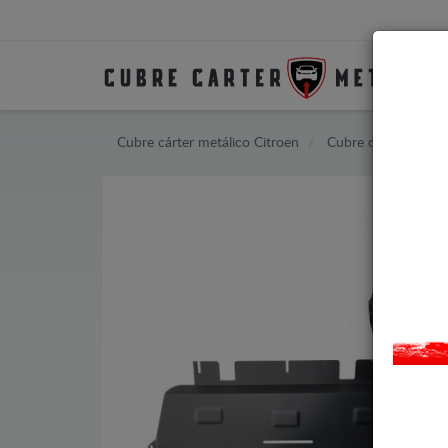
Cubre cárter metálico Citroen
Cubre cárter metáli