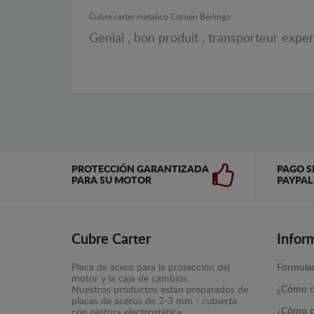
Cubre carter metalico Citroen Berlingo
Genial , bon produit , transporteur expe
PROTECCIÓN GARANTIZADA
PAGO S
PARA SU MOTOR
PAYPAL
Cubre Carter
Infor
Placa de acero para la protección del
Formular
motor y la caja de cambios.
¿Cómo c
Nuestros productos están preparados de
placas de aceros de 2-3 mm - cubierta
¿Cómo p
con pintura electrostática.