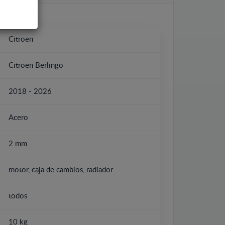
Citroen
Citroen Berlingo
2018 - 2026
Acero
2 mm
motor, caja de cambios, radiador
todos
10 kg