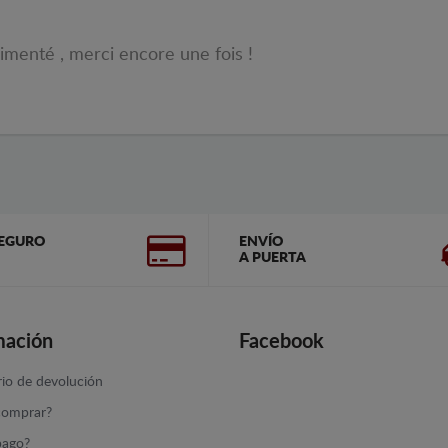
rimenté , merci encore une fois !
EGURO
ENVÍO
A PUERTA
mación
Facebook
io de devolución
omprar?
ago?