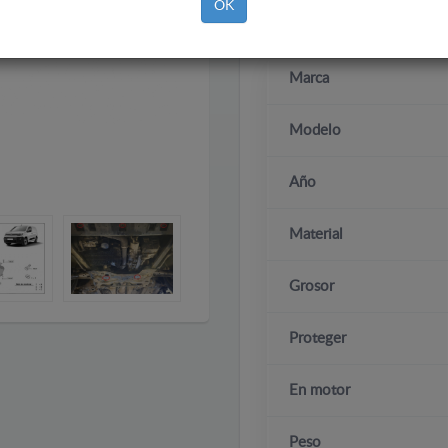
OK
Marca
Modelo
Año
Material
Grosor
Proteger
En motor
Peso