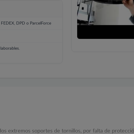
, FEDEX, DPD o ParcelForce
laborables.
os extremos soportes de tornillos, por falta de protecció