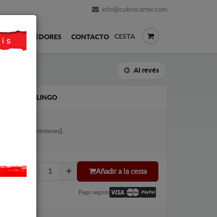
info@cubrecarter.com
CESTA
REVENDEDORES
CONTACTO
Al revés
ITROEN BERLINGO
votes (
Ver opiniones
).
Añadir a la cesta
Pago seguro