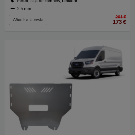
motor, caja de cambios, radiador
2.5 mm
201 €
Añadir a la cesta
173
€