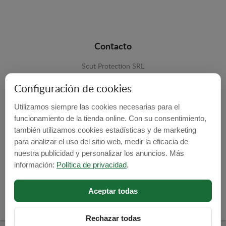
Contacto
Scut Protection SRL
RO 25929276
Configuración de cookies
Str. Lemnarilor nr.14.
Utilizamos siempre las cookies necesarias para el
535600 - Odorheiu Secuiesc
funcionamiento de la tienda online. Con su consentimiento,
Harghita, Romania
también utilizamos cookies estadísticas y de marketing
para analizar el uso del sitio web, medir la eficacia de
E-mail:
info@cubrecarter.com
nuestra publicidad y personalizar los anuncios. Más
información:
Política de privacidad
.
Site:
www.cubrecarter.com
Aceptar todas
Rechazar todas