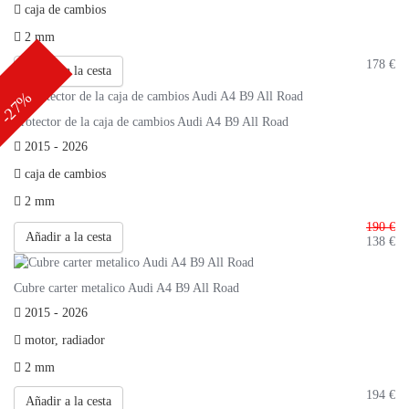
caja de cambios
2 mm
178
€
Añadir a la cesta
-27%
Protector de la caja de cambios Audi A4 B9 All Road
2015 - 2026
caja de cambios
2 mm
190 €
Añadir a la cesta
138
€
Cubre carter metalico Audi A4 B9 All Road
2015 - 2026
motor, radiador
2 mm
194
€
Añadir a la cesta