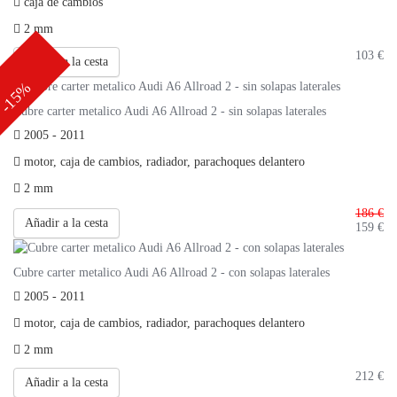
caja de cambios
2 mm
103
€
Añadir a la cesta
-15%
Cubre carter metalico Audi A6 Allroad 2 - sin solapas laterales
2005 - 2011
motor, caja de cambios, radiador, parachoques delantero
2 mm
186 €
Añadir a la cesta
159
€
Cubre carter metalico Audi A6 Allroad 2 - con solapas laterales
2005 - 2011
motor, caja de cambios, radiador, parachoques delantero
2 mm
212
€
Añadir a la cesta