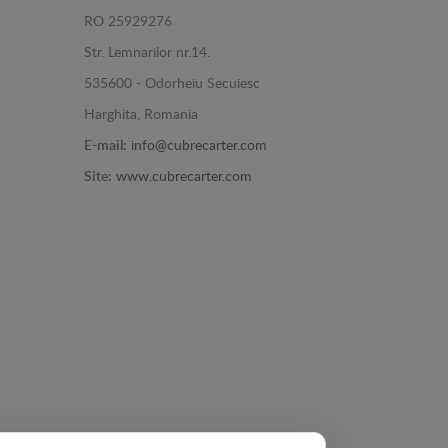
RO 25929276
Str. Lemnarilor nr.14.
535600 - Odorheiu Secuiesc
Harghita, Romania
E-mail:
info@cubrecarter.com
Site:
www.cubrecarter.com