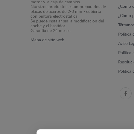
motor y la caja de cambios.
¿Cómo c
Nuestros productos están preparados de
placas de aceros de 2-3 mm - cubierta
¿Cómo p
con pintura electrostática.
Se puede instalar sin la modificación del
Términos
coche y el bastidor.
Garantía de 24 meses.
Política
Mapa de sitio web
Aviso Le
Política
Resolució
Política