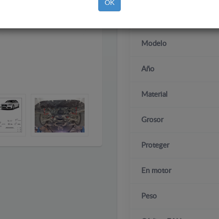
OK
Marca
Modelo
Año
Material
Grosor
Proteger
En motor
Peso