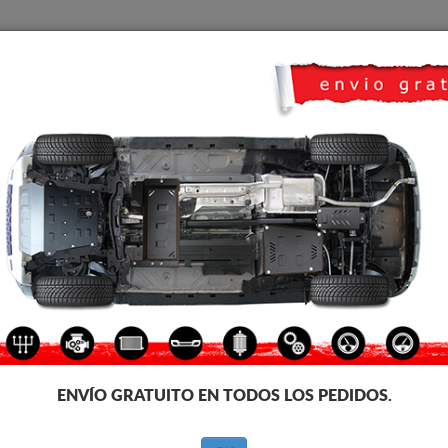
CUBRE CARTER
HOME
TRANSPORTE
FEEDBACK
Audi Allroad
CUBRE CÁRTER METALICO AU
Código de producto: 30.007
194
€
IVA incl.
ENVÍO GRATUITO EN TODOS LOS PEDIDOS.