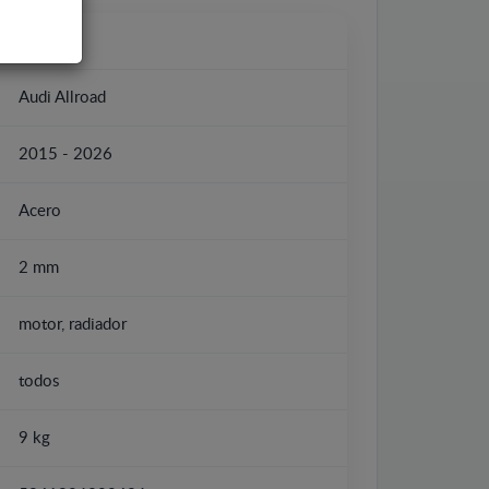
Audi
Audi Allroad
2015 - 2026
Acero
2 mm
motor, radiador
todos
9 kg