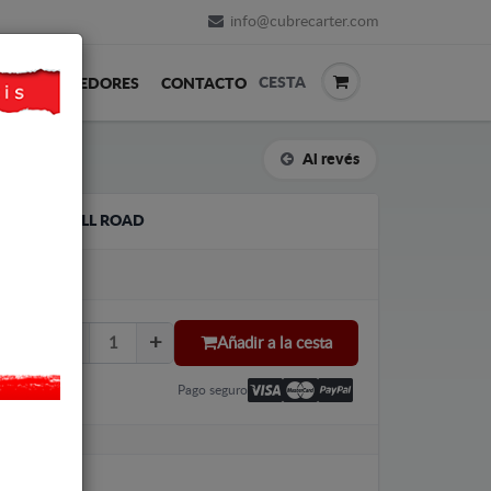
info@cubrecarter.com
CESTA
REVENDEDORES
CONTACTO
Al revés
DI A4 B9 ALL ROAD
Añadir a la cesta
Pago seguro