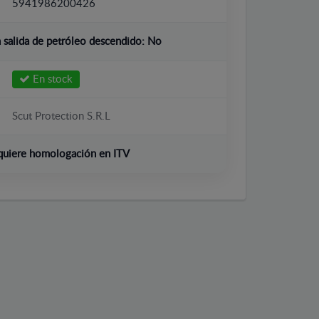
5941986200426
salida de petróleo descendido:
No
En stock
Scut Protection S.R.L
quiere homologación en ITV