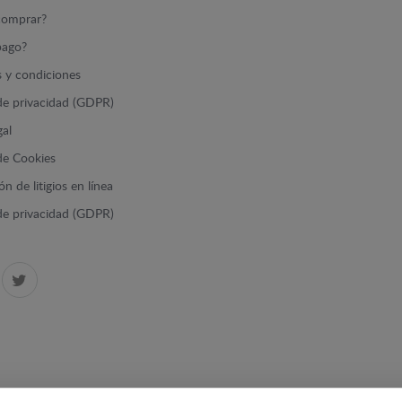
omprar?
ago?
 y condiciones
 de privacidad (GDPR)
gal
 de Cookies
n de litigios en línea
 de privacidad (GDPR)