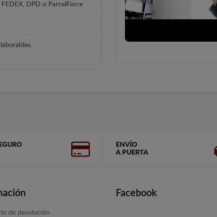
, FEDEX, DPD o ParcelForce
laborables.
EGURO
ENVÍO
A PUERTA
mación
Facebook
io de devolución