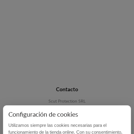
Contacto
Scut Protection SRL
RO 25929276
Configuración de cookies
Str. Lemnarilor nr.14.
Utilizamos siempre las cookies necesarias para el
535600 - Odorheiu Secuiesc
funcionamiento de la tienda online. Con su consentimiento,