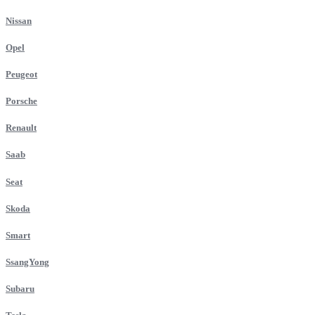
Nissan
Opel
Peugeot
Porsche
Renault
Saab
Seat
Skoda
Smart
SsangYong
Subaru