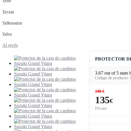
Tesla
Toyota
Volkswagen
Volvo
Al revés
PROTECTOR DE
3.67
out of
5
stars 
Código de producto: 
198 €
135
€
IVA incl.