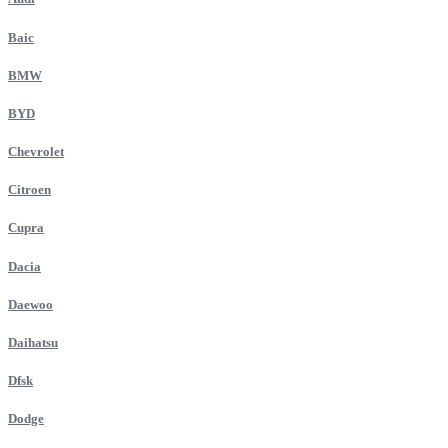
Baic
BMW
BYD
Chevrolet
Citroen
Cupra
Dacia
Daewoo
Daihatsu
Dfsk
Dodge