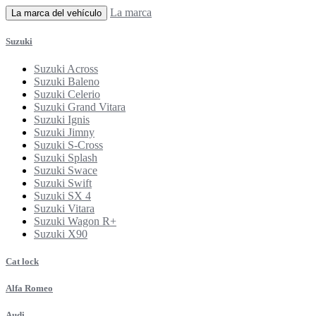
La marca
La marca del vehículo
Suzuki
Suzuki Across
Suzuki Baleno
Suzuki Celerio
Suzuki Grand Vitara
Suzuki Ignis
Suzuki Jimny
Suzuki S-Cross
Suzuki Splash
Suzuki Swace
Suzuki Swift
Suzuki SX 4
Suzuki Vitara
Suzuki Wagon R+
Suzuki X90
Cat lock
Alfa Romeo
Audi