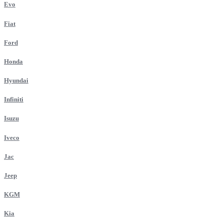
Evo
Fiat
Ford
Honda
Hyundai
Infiniti
Isuzu
Iveco
Jac
Jeep
KGM
Kia