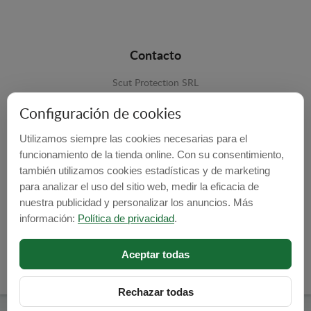
Contacto
Scut Protection SRL
RO 25929276
Configuración de cookies
Str. Lemnarilor nr.14.
Utilizamos siempre las cookies necesarias para el
535600 - Odorheiu Secuiesc
funcionamiento de la tienda online. Con su consentimiento,
Harghita, Romania
también utilizamos cookies estadísticas y de marketing
para analizar el uso del sitio web, medir la eficacia de
E-mail:
info@cubrecarter.com
nuestra publicidad y personalizar los anuncios. Más
información:
Política de privacidad
.
Site:
www.cubrecarter.com
Aceptar todas
Rechazar todas