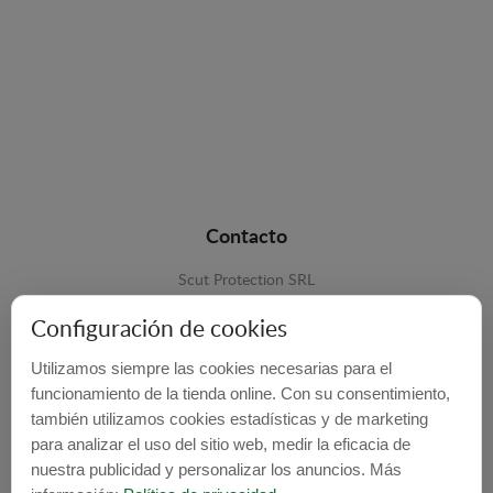
Contacto
Scut Protection SRL
RO 25929276
Configuración de cookies
Str. Lemnarilor nr.14.
Utilizamos siempre las cookies necesarias para el
535600 - Odorheiu Secuiesc
funcionamiento de la tienda online. Con su consentimiento,
también utilizamos cookies estadísticas y de marketing
Harghita, Romania
para analizar el uso del sitio web, medir la eficacia de
E-mail:
info@cubrecarter.com
nuestra publicidad y personalizar los anuncios. Más