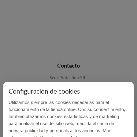
Contacto
Scut Protection SRL
RO 25929276
Configuración de cookies
Str. Lemnarilor nr.14.
Utilizamos siempre las cookies necesarias para el
535600 - Odorheiu Secuiesc
funcionamiento de la tienda online. Con su consentimiento,
también utilizamos cookies estadísticas y de marketing
Harghita, Romania
para analizar el uso del sitio web, medir la eficacia de
E-mail:
info@cubrecarter.com
nuestra publicidad y personalizar los anuncios. Más