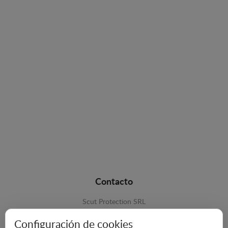
Contacto
Scut Protection SRL
RO 25929276
Configuración de cookies