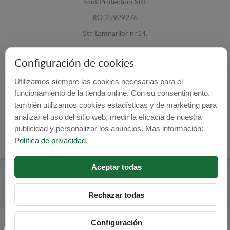
Scut Protection SRL
RO 25929276
Str. Lemnarilor nr.14.
535600 - Odorheiu Secuiesc
Configuración de cookies
Harghita, Romania
Utilizamos siempre las cookies necesarias para el
E-mail:
info@cubrecarter.com
funcionamiento de la tienda online. Con su consentimiento,
también utilizamos cookies estadísticas y de marketing para
Site:
www.cubrecarter.com
analizar el uso del sitio web, medir la eficacia de nuestra
publicidad y personalizar los anuncios. Más información:
Política de privacidad
.
Aceptar todas
Cubre Carter -
© 2026
Programed By
lokopi WEB
Rechazar todas
Configuración