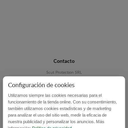
Contacto
Scut Protection SRL
RO 25929276
Configuración de cookies
Str. Lemnarilor nr.14.
Utilizamos siempre las cookies necesarias para el
535600 - Odorheiu Secuiesc
funcionamiento de la tienda online. Con su consentimiento,
también utilizamos cookies estadísticas y de marketing
Harghita, Romania
para analizar el uso del sitio web, medir la eficacia de
E-mail:
info@cubrecarter.com
nuestra publicidad y personalizar los anuncios. Más