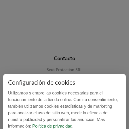
Contacto
Scut Protection SRL
RO 25929276
Configuración de cookies
Str. Lemnarilor nr.14.
Utilizamos siempre las cookies necesarias para el
535600 - Odorheiu Secuiesc
funcionamiento de la tienda online. Con su consentimiento,
también utilizamos cookies estadísticas y de marketing
Harghita, Romania
para analizar el uso del sitio web, medir la eficacia de
E-mail:
info@cubrecarter.com
nuestra publicidad y personalizar los anuncios. Más
información:
Política de privacidad
.