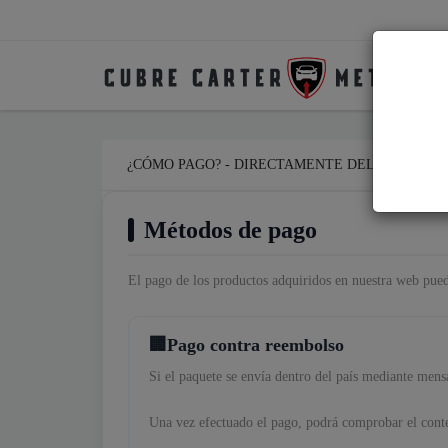
¿CÓMO PAGO? - DIRECTAMENTE DEL FABRICA
Métodos de pago
El pago de los productos adquiridos en nuestra web pued
Pago contra reembolso
Si el paquete se envía dentro del país mediante mensa
Una vez efectuado el pago, podrá comprobar el conte