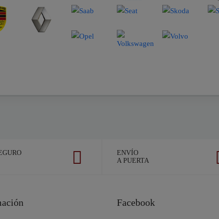
EGURO
ENVÍO
A PUERTA
mación
Facebook