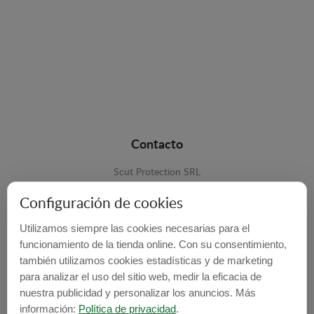
Contacto
Scut Protection SRL
RO 25929276
Configuración de cookies
Str. Lemnarilor nr.14.
Utilizamos siempre las cookies necesarias para el
535600 - Odorheiu Secuiesc
funcionamiento de la tienda online. Con su consentimiento,
Harghita, Romania
también utilizamos cookies estadísticas y de marketing
para analizar el uso del sitio web, medir la eficacia de
E-mail:
info@cubrecarter.com
nuestra publicidad y personalizar los anuncios. Más
información:
Política de privacidad
.