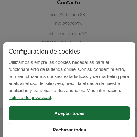
Contacto
Scut Protection SRL
RO 25929276
Str. Lemnarilor nr.14.
535600 - Odorheiu Secuiesc
Configuración de cookies
Harghita, Romania
Utilizamos siempre las cookies necesarias para el
E-mail:
info@cubrecarter.com
funcionamiento de la tienda online. Con su consentimiento,
también utilizamos cookies estadísticas y de marketing para
Site:
www.cubrecarter.com
analizar el uso del sitio web, medir la eficacia de nuestra
publicidad y personalizar los anuncios. Más información:
Política de privacidad
.
Aceptar todas
Cubre Carter -
© 2026
Programed By
lokopi WEB
Rechazar todas