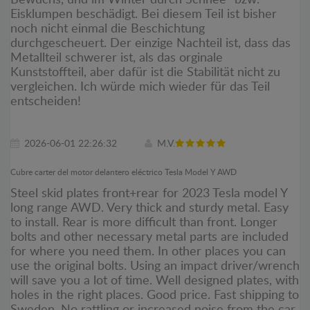
Eisklumpen beschädigt. Bei diesem Teil ist bisher
noch nicht einmal die Beschichtung
durchgescheuert. Der einzige Nachteil ist, dass das
Metallteil schwerer ist, als das orginale
Kunststoffteil, aber dafür ist die Stabilität nicht zu
vergleichen. Ich würde mich wieder für das Teil
entscheiden!
2026-06-01 22:26:32
M.V.
Cubre carter del motor delantero eléctrico Tesla Model Y AWD
Steel skid plates front+rear for 2023 Tesla model Y
long range AWD. Very thick and sturdy metal. Easy
to install. Rear is more difficult than front. Longer
bolts and other necessary metal parts are included
for where you need them. In other places you can
use the original bolts. Using an impact driver/wrench
will save you a lot of time. Well designed plates, with
holes in the right places. Good price. Fast shipping to
Sweden. No rattling or increased noise from the car