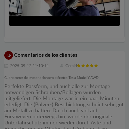
Comentarios de los clientes
2025-09-12 11:10:14
Gerald
Cubre carter del motor delantero eléctrico Tesla Model Y AWD
Perfekte Passform, und auch alle zur Montage
notwendigen Schrauben/Beilagen wurden
mitgeliefert. Die Montage war in ein paar Minuten
erledigt. Die (Pulver-) Beschichtung scheint sehr gut
am Metall zu haften. Da ich auch viel auf
Forstwegen unterwegs bin, wurde der originale
Unterfahrschutz immer wieder durch Äste und
Bewuchs, und im Winter durch Schnee- bzw.