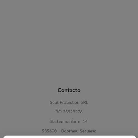
Contacto
Scut Protection SRL
RO 25929276
Str. Lemnarilor nr.14.
535600 - Odorheiu Secuiesc