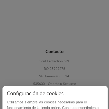
Contacto
Scut Protection SRL
RO 25929276
Str. Lemnarilor nr.14.
535600 - Odorheiu Secuiesc
Harghita, Romania
Configuración de cookies
E-mail:
info@cubrecarter.com
Utilizamos siempre las cookies necesarias para el
funcionamiento de la tienda online. Con su consentimiento,