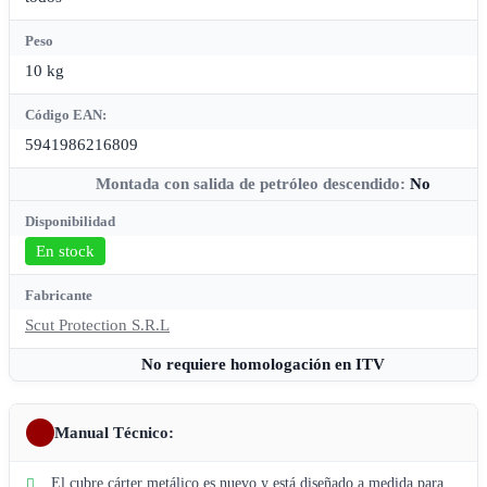
Peso
10 kg
Código EAN:
5941986216809
Montada con salida de petróleo descendido:
No
Disponibilidad
En stock
Fabricante
Scut Protection S.R.L
No requiere homologación en ITV
Manual Técnico:
El cubre cárter metálico es nuevo y está diseñado a medida para