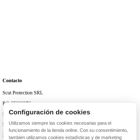
Contacto
Scut Protection SRL
RO 25929276
Configuración de cookies
Str. Lemnarilor nr.14.
Utilizamos siempre las cookies necesarias para el
535600 - Odorheiu Secuiesc
funcionamiento de la tienda online. Con su consentimiento,
Harghita, Romania
también utilizamos cookies estadísticas y de marketing