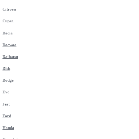
Citroen
Cupra
Dacia
Daewoo
Daihatsu
Dfsk
Dodge
Evo
Fiat
Ford
Honda