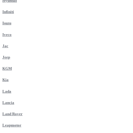
Hyundai
Infiniti
Isuzu
Iveco
Jac
Jeep
KGM
Kia
Lada
Lancia
Land Rover
Leapmotor