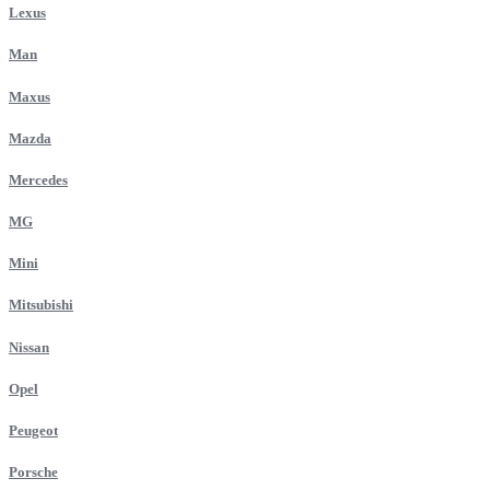
Lexus
Man
Maxus
Mazda
Mercedes
MG
Mini
Mitsubishi
Nissan
Opel
Peugeot
Porsche