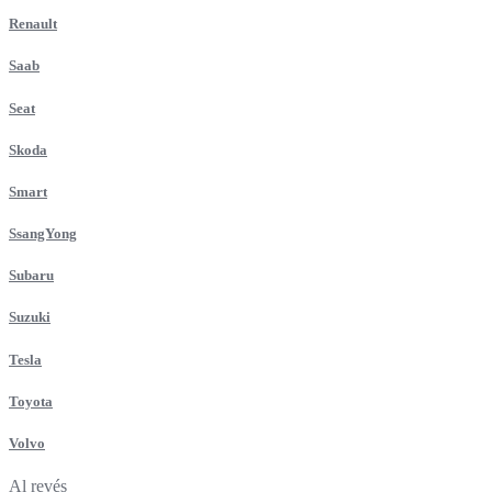
Renault
Saab
Seat
Skoda
Smart
SsangYong
Subaru
Suzuki
Tesla
Toyota
Volvo
Al revés