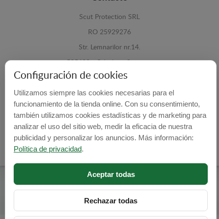
Scut Protection SRL
RO 25929276
Str. Lemnarilor nr.14.
535600 - Odorheiu Secuiesc
Configuración de cookies
Harghita, Romania
Utilizamos siempre las cookies necesarias para el
E-mail:
info@cubrecarter.com
funcionamiento de la tienda online. Con su consentimiento,
también utilizamos cookies estadísticas y de marketing para
Site:
www.cubrecarter.com
analizar el uso del sitio web, medir la eficacia de nuestra
publicidad y personalizar los anuncios. Más información:
Política de privacidad
.
Aceptar todas
Cubre Carter -
© 2026
Programed By
lokopi WEB
Rechazar todas